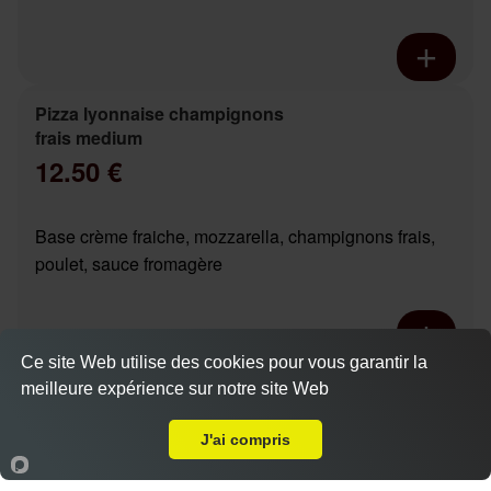
Pizza lyonnaise champignons
frais medium
12.50 €
Base crème fraiche, mozzarella, champignons frais,
poulet, sauce fromagère
Ce site Web utilise des cookies pour vous garantir la
Pizza chicken boursin base
meilleure expérience sur notre site Web
A Emporter sur Chambray les Tours
Actuellement fermé
crème medium
12.90 €
J'ai compris
Dès
Accueil
Panier
Compte