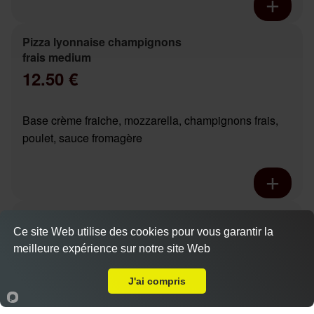
Pizza lyonnaise champignons
frais medium
12.50 €
Base crème fraiche, mozzarella, champignons frais,
poulet, sauce fromagère
Pizza chicken boursin base
Ce site Web utilise des cookies pour vous garantir la
crème medium
meilleure expérience sur notre site Web
12.90 €
A Emporter sur Mettray
Dès
Actuellement fermé
J'ai compris
Base crème fraiche, mozzarella, poivrons marinés,
Accueil
Panier
Compte