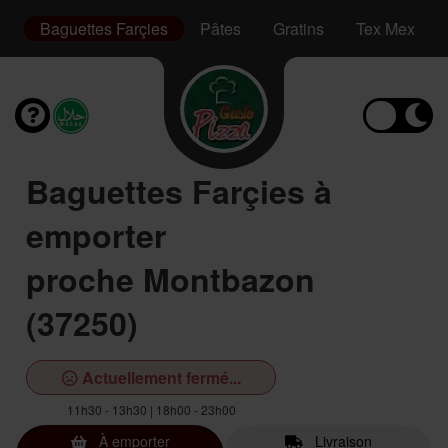
ge
Baguettes Farçies
Pâtes
Gratins
Tex Mex
Baguettes Farçies à
emporter
proche Montbazon
(37250)
Actuellement fermé...
11h30 - 13h30 | 18h00 - 23h00
À emporter
Livraison