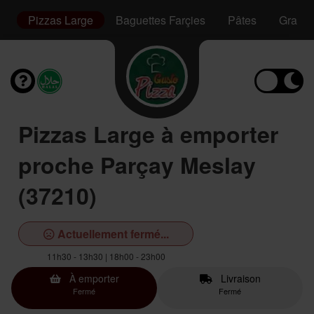
m
Pizzas Large
Baguettes Farçies
Pâtes
Gratin
Pizzas Large à emporter
proche Parçay Meslay
(37210)
Actuellement fermé...
11h30 - 13h30 | 18h00 - 23h00
À emporter
Livraison
Fermé
Fermé