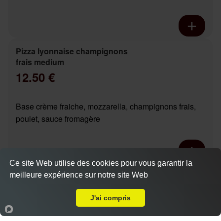
Pizza lyonnaise champignons
frais medium
12.50 €
Base crème fraiche, mozzarella, champignons frais,
poulet, sauce fromagère
Ce site Web utilise des cookies pour vous garantir la
Pizza chicken boursin base
meilleure expérience sur notre site Web
A Emporter sur Parçay Meslay
Actuellement fermé
crème medium
12.90 €
J'ai compris
Dès
Accueil
Panier
Compte