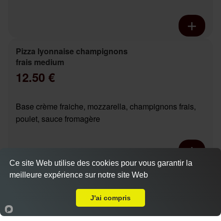
Pizza lyonnaise champignons
frais medium
12.50 €
Base crème fraiche, mozzarella, champignons frais,
poulet, sauce fromagère
Ce site Web utilise des cookies pour vous garantir la
Pizza chicken boursin base
meilleure expérience sur notre site Web
A Emporter sur Saint Avertin
Actuellement fermé
crème medium
12.90 €
J'ai compris
Dès
Accueil
Panier
Compte