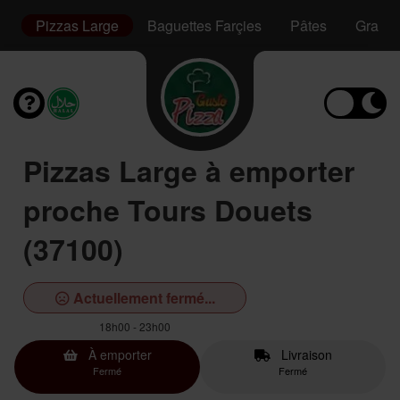
m
Pizzas Large
Baguettes Farçies
Pâtes
Gratin
Pizzas Large à emporter
proche Tours Douets
(37100)
Actuellement fermé...
18h00 - 23h00
À emporter
Livraison
Fermé
Fermé