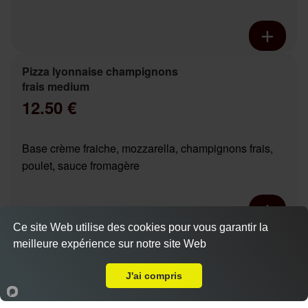
Pizza lyonnaise champignons
frais medium
12.50 €
Base crème fraiche, mozzarella, champignons frais,
poulet, sauce fromagère
Ce site Web utilise des cookies pour vous garantir la
Pizza chicken boursin base
meilleure expérience sur notre site Web
A Emporter sur Tours Douets
Actuellement fermé
crème medium
12.90 €
J'ai compris
Dès
Accueil
Panier
Compte