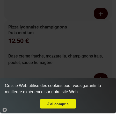
Pizza lyonnaise champignons
frais medium
12.50 €
Base crème fraiche, mozzarella, champignons frais,
poulet, sauce fromagère
Ce site Web utilise des cookies pour vous garantir la
Pizza chicken boursin base
meilleure expérience sur notre site Web
A Emporter sur Tours Lamartine
Actuellement fermé
crème medium
12.90 €
J'ai compris
Dès
Accueil
Panier
Compte