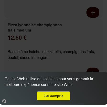
Pizza lyonnaise champignons
frais medium
12.50 €
Base crème fraiche, mozzarella, champignons frais,
poulet, sauce fromagère
Ce site Web utilise des cookies pour vous garantir la
Pizza chicken boursin base
meilleure expérience sur notre site Web
A Emporter sur Tours les 2 Lions
Actuellement fermé
crème medium
12.90 €
J'ai compris
Dès
Accueil
Panier
Compte