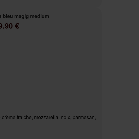
a bleu magig medium
9.90 €
 crème fraiche, mozzarella, noix, parmesan,