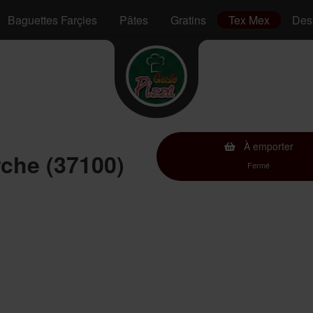
Baguettes Farçies
Pâtes
Gratins
Tex Mex
Des
À emporter
rche (37100)
Fermé