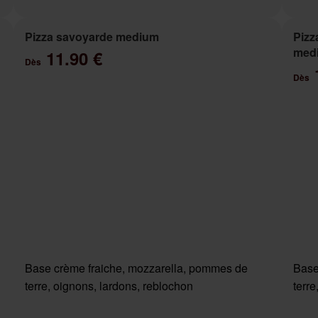
Pizza savoyarde medium
Pizz
med
11.90 €
Dès
Dès
Base crème fraiche, mozzarella, pommes de
Base
terre, oignons, lardons, reblochon
terr