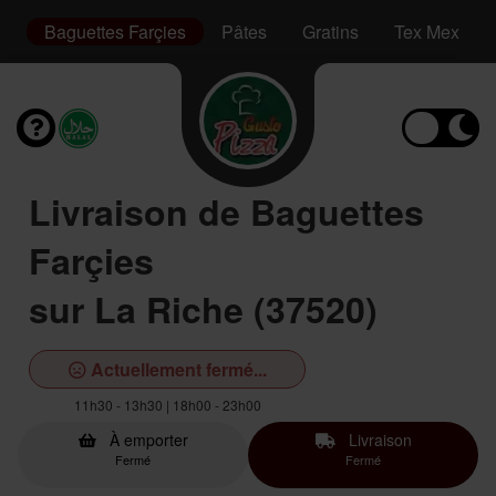
ge
Baguettes Farçies
Pâtes
Gratins
Tex Mex
Livraison de Baguettes
Farçies
sur La Riche (37520)
Actuellement fermé...
11h30 - 13h30 | 18h00 - 23h00
À emporter
Livraison
Fermé
Fermé