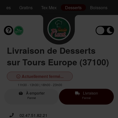
Pâtes
Gratins
Tex Mex
Desserts
Boissons
Livraison de Desserts
sur Tours Europe (37100)
Actuellement fermé...
11h30 - 13h30 | 18h00 - 23h00
À emporter
Livraison
Fermé
Fermé
02.47.51.82.21