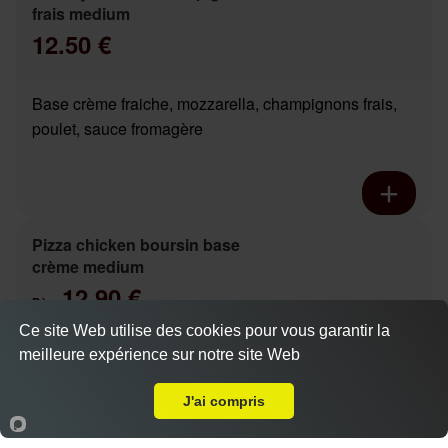
frais medium
12.50 €
Base crème fraiche, mozzarella, champignons frais,
poulet, sauce fromagère
Pizza chicken boursin base
crème medium
12.90 €
Dès
Ce site Web utilise des cookies pour vous garantir la
Base crème fraiche, mozzarella, poivrons marinés,
meilleure expérience sur notre site Web
Livraison sur Tours Europe
Actuellement fermé
poulet, boursin
J'ai compris
Accueil
Panier
Compte