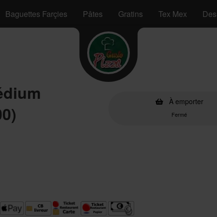
Baguettes Farçies
Pâtes
Gratins
Tex Mex
Des
Médium
À emporter
00)
Fermé