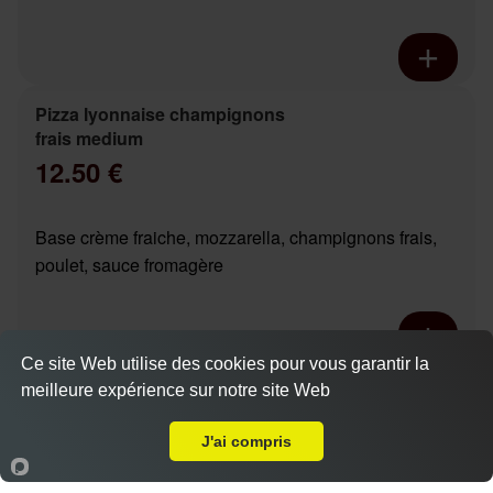
Pizza lyonnaise champignons
frais medium
12.50 €
Base crème fraiche, mozzarella, champignons frais,
poulet, sauce fromagère
Ce site Web utilise des cookies pour vous garantir la
Pizza chicken boursin base
meilleure expérience sur notre site Web
A Emporter sur Joué les Tours
Actuellement fermé
crème medium
12.90 €
J'ai compris
Dès
Accueil
Panier
Compte