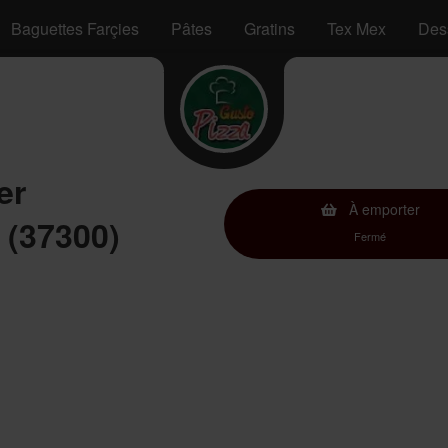
Baguettes Farçies
Pâtes
Gratins
Tex Mex
Des
er
À emporter
 (37300)
Fermé