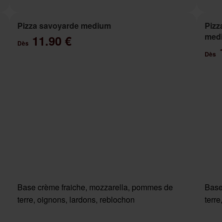
Pizza savoyarde medium
Pizz
med
11.90 €
Dès
Dès
Base crème fraiche, mozzarella, pommes de
Base
terre, oignons, lardons, reblochon
terr