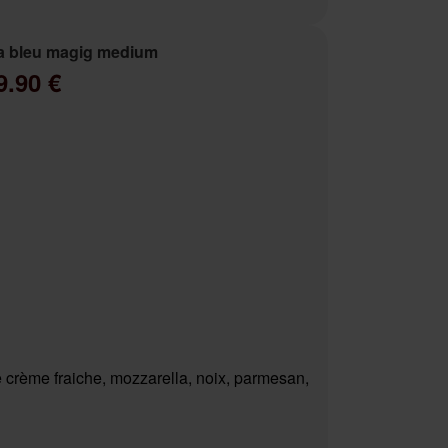
a bleu magig medium
9.90 €
 crème fraiche, mozzarella, noix, parmesan,