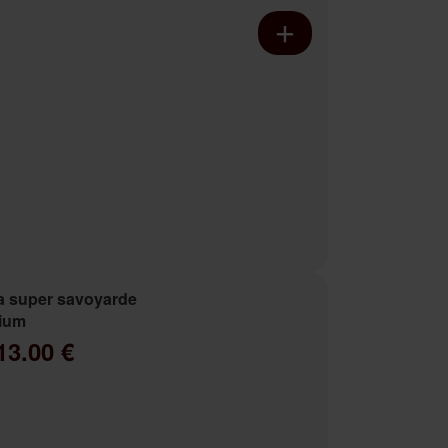
a super savoyarde
ium
13.00 €