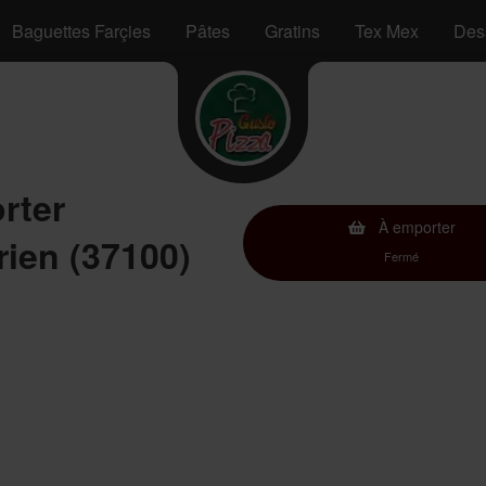
Baguettes Farçies
Pâtes
Gratins
Tex Mex
Des
rter
À emporter
ien (37100)
Fermé