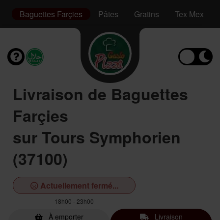
ge
Baguettes Farçies
Pâtes
Gratins
Tex Mex
Livraison de Baguettes
Farçies
sur Tours Symphorien
(37100)
Actuellement fermé...
18h00 - 23h00
À emporter
Livraison