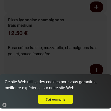
Pizza lyonnaise champignons
frais medium
12.50 €
Base crème fraiche, mozzarella, champignons frais,
poulet, sauce fromagère
Pizza chicken boursin base
Ce site Web utilise des cookies pour vous garantir la
crème medium
meilleure expérience sur notre site Web
Livraison sur Tours Symphorien
Actuellement fermé
12.90 €
Dès
J'ai compris
Accueil
Panier
Compte
Base crème fraiche, mozzarella, poivrons marinés,